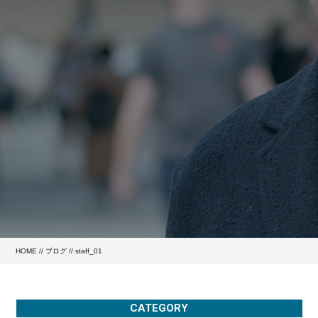
HOME
//
ブログ
// staff_01
CATEGORY